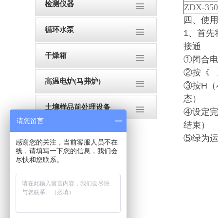
检测仪器
ZDX-350
四、
使
循环水泵
1
、首先
接通
干燥箱
①闭合
②按《
高温电炉(马弗炉)
③按
H
（
态）
土壤样品前处理设备
④设定
请您留言
结束）
⑤绿为
感谢您的关注，当前客服人员不在
线，请填写一下您的信息，我们会
尽快和您联系。