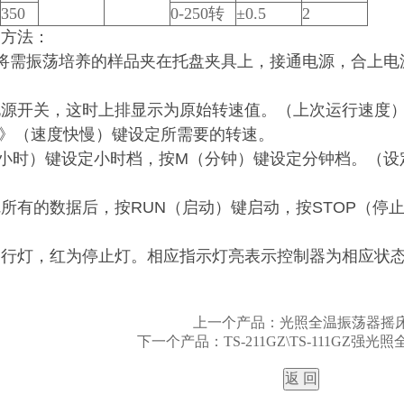
350
0-250
转
±0.5
2
用方法：
将需振荡培养的样品夹在托盘夹具上，接通电源，合上电
电源开关，这时上排显示为原始转速值。（上次运行速度
》（速度快慢）键设定所需要的转速。
小时）键设定小时档，按
M
（分钟）键设定分钟档。（设
完所有的数据后，按
RUN
（启动）键启动，按
STOP
（停
运行灯，红为停止灯。相应指示灯亮表示控制器为相应状
上一个产品：
光照全温振荡器摇
下一个产品：
TS-211GZ\TS-111GZ强