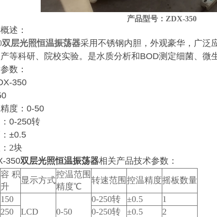
产品型号：ZDX-350
单概述：
0
双层光照恒温振荡器
采用不锈钢内胆，外观豪华，广泛
水产等科研、院校实验。是水质分析和
BOD
测定细菌、微
术参数：
DX-350
50
围精度：
0-50
围：
0-250
转
度：
±0.5
：2块
-350
双层光照恒温振荡器
相关产品技术参数：
容
积
控温范围
显示方式
转速范围
控温精度
摇板数量
升
精度℃
150
0-250
转
±0.5
1
250
LCD
0-50
0-250
转
±0.5
2