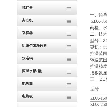
搅拌器
一、
简
离心机
ZDX-35
药检、
采样器
二、
技
型号：
Z
组织匀浆粉碎机
容积：
3
控温范
水浴锅
转速范
控温精
恒温水槽(箱)
摇板数显
三、 ZDX
电热套
型号
电热板
ZDX-150
ZDX-250