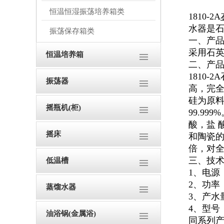
恒温恒湿振荡培养箱类
1810-2A
水器是
振荡保存箱类
一、产
采用石
恒温培养箱
二、产
1810
振荡器
高，完全
硅为原
摇瓶机(柜)
99.9
酸，盐 
摇床
和陶瓷的
倍，对
三、技
低温槽
1、电源：
2、功率：
蒸馏水器
3、产水量
4、型号：
油浴锅(金属浴)
同系列