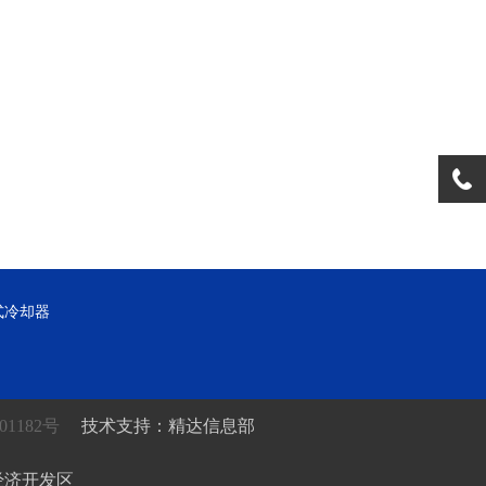
式冷却器
01182号
技术支持：精达信息部
坛市经济开发区