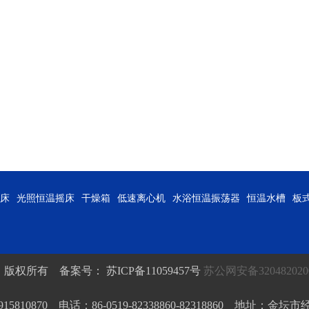
床
光照恒温摇床
干燥箱
低速离心机
水浴恒温振荡器
恒温水槽
板
 版权所有 备案号：
苏ICP备11059457号
苏公网安备320482020
15810870 电话：86-0519-82338860-82318860 地址：金