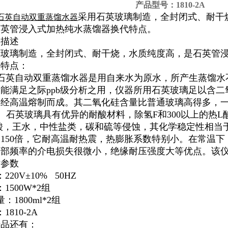
产品型号：1810-2A
采用石英玻璃制造，全封闭式、耐干
石英自动双重蒸馏水器
石英管浸入式加热纯水蒸馏器换代特点。
品描述
英玻璃制造，全封闭式、耐干烧，水质纯度高，是石英管
品特点：
-2A石英自动双重蒸馏水器是用自来水为原水，所产生蒸馏
能满足之际ppb级分析之用，仪器所用石英玻璃足以含
料经高温熔制而成。其二氧化硅含量比普通玻璃高得多，
99%。石英玻璃具有优异的耐酸材料，除氢F和300以上的
酸，王水，中性盐类，碳和硫等侵蚀，其化学稳定性相当
150倍，它耐高温耐热震，热膨胀系数特别小。在常温下，
全部频率的介电损失很微小，绝缘耐压强度大等优点。该
术参数
220V±10% 50HZ
1500W*2组
：1800ml*2组
1810-2A
产品还有：