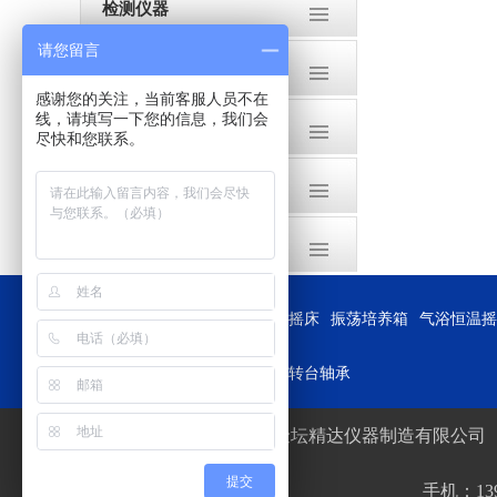
检测仪器
请您留言
循环水泵
感谢您的关注，当前客服人员不在
线，请填写一下您的信息，我们会
干燥箱
尽快和您联系。
高温电炉(马弗炉)
土壤样品前处理设备
友情链接：
恒温振荡器
恒温摇床
振荡培养箱
气浴恒温摇
台式真空包装机
转台轴承
常州金坛精达仪器制造有限公司
提交
手机：139