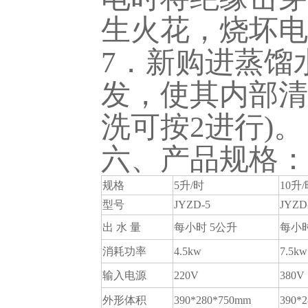
生火花，烧坏电
7．新购进蒸馏
发，使其内部清
洗可按2进行)。
六、产品规格：
规格
5升/时
10升
型号
JYZD-5
JYZD
出 水 量
每小时 5公升
每小时
消耗功率
4.5kw
7.5kw
输入电源
220V
380V
外形体积
390*280*750mm
390*